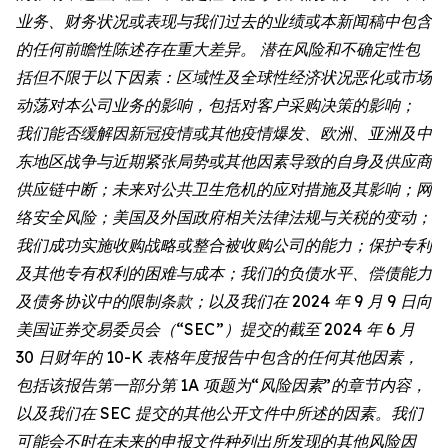
业务、财务状况或表现与我们过去的业绩或本新闻稿中包含
的任何前瞻性陈述存在重大差异。 潜在风险和不确定性包
括但不限于以下因素：区域性及全球性经济状况恶化或市场
动荡对本公司业务的影响，包括对客户采购决策的影响；
我们能否缓解因新冠疫情或其他疫情爆发、欧洲、亚洲及中
东地区战争与近期紧张局势或其他因素导致的自身及供应商
供应链中断；未来对公共卫生危机的应对措施及其影响；网
络安全风险；美国及外国政府相关法律法规与关税的变动；
我们成功实施收购战略或整合被收购公司的能力；保护专利
及其他专有权利的困难与成本；我们的负债水平、偿债能力
及债务协议中的限制条款；以及我们在 2024 年 9 月 9 日向
美国证券交易委员会（“SEC”）提交的截至 2024 年 6 月
30 日财年的 10-K 表格年度报告中包含的任何其他因素，
包括该报告第一部分第 1A 项题为“风险因素”的章节内容，
以及我们在 SEC 提交的其他公开文件中所述的因素。我们
可能会不时在未来的申报文件种列出所发现的其他风险因