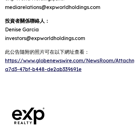
mediarelations@expworldholdings.com
投資者關係聯絡人：
Denise Garcia
investors@expworldholdings.com
此公告隨附的照片可在以下網址查看：
https://www.globenewswire.com/NewsRoom/Attachm
a7d3-47bf-b448-de2ab339691e