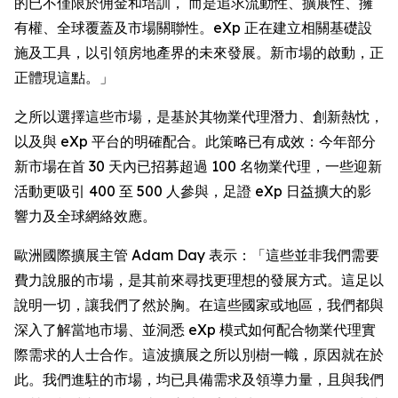
的已不僅限於佣金和培訓， 而是追求流動性、擴展性、擁
有權、全球覆蓋及市場關聯性。eXp 正在建立相關基礎設
施及工具，以引領房地產界的未來發展。新市場的啟動，正
正體現這點。」
之所以選擇這些市場，是基於其物業代理潛力、創新熱忱，
以及與 eXp 平台的明確配合。此策略已有成效：今年部分
新市場在首 30 天內已招募超過 100 名物業代理，一些迎新
活動更吸引 400 至 500 人參與，足證 eXp 日益擴大的影
響力及全球網絡效應。
歐洲國際擴展主管 Adam Day 表示：「這些並非我們需要
費力說服的市場，是其前來尋找更理想的發展方式。這足以
說明一切，讓我們了然於胸。在這些國家或地區，我們都與
深入了解當地市場、並洞悉 eXp 模式如何配合物業代理實
際需求的人士合作。這波擴展之所以別樹一幟，原因就在於
此。我們進駐的市場，均已具備需求及領導力量，且與我們