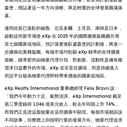
森堡，標誌著這一年方向清晰、舉足輕重的全球發展圓滿落
幕。
連同此前已進駐的秘魯、厄瓜多爾、土耳其、南韓及日本，
啟動這些新市場使 eXp 在 2025 年的國際擴展版圖總共增
至七個國家或地區。預計落實進駐盧森堡的計劃後，將進一
步擴展此業務版圖。每個市場均彰顯 eXp 精準的全球擴展
策略，瞄準那些由物業代理引領、對創新、流動性及擁有權
需求日益攀升的市場。eXp 並非盲目擴張，而是持續進入
所設平台能為物業代理即時帶來價值的國家或地區。
eXp Realty International 董事總經理 Felix Bravo 說：
「我們今年動力十足、氣勢澎湃。eXp International 截至
第三季度錄得 1.046 億美元收入，較去年同期上升 74%，
而我們正見證這股能量在這些擴展中顯現。每個市場都訴說
不同故事，但整體上則指明行業的發展方向。物業代理追求