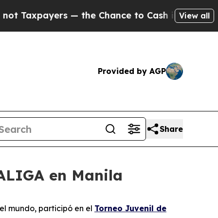
payers — the Chance to Cash in on Publicly Owne
View all
Provided by AGP
Share
LALIGA en Manila
el mundo, participó en el
Torneo Juvenil de