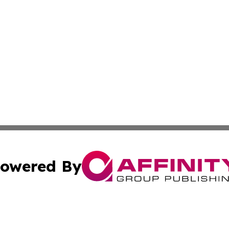
owered By
ubmit Press Release
Terms & Conditions
Copyright/DMCA
nc. dba Affinity Group Publishing & Industry Times of Kan