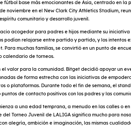
e fútbol base más emocionantes de Asia, centrado en la 
de noviembre en el New Clark City Athletics Stadium, reun
píritu comunitario y desarrollo juvenil.
pacio acogedor para padres e hijos mediante su iniciativa
s podían relajarse entre partido y partido, y los intentos
t. Para muchas familias, se convirtió en un punto de encue
 calendario de torneos.
el valor para la comunidad. Bitget decidió apoyar un even
cionadas de forma estrecha con las iniciativas de empoder
 o plataformas. Durante todo el fin de semana, el stand a
ó puntos de contacto positivos con los padres y las comuni
omienza a una edad temprana, a menudo en las calles o en
 del Torneo Juvenil de LALIGA significa mucho para nosot
on alegría, ambición e imaginación, las mismas cualidades 