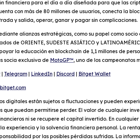
n financiera para el día a día diseñada para que las cri
 cuenta con más de 80 millones de usuarios, conecta la blo
ada y salida, operar, ganar y pagar sin complicaciones.
iante alianzas estratégicas, como su papel como socio of
rcados de ORIENTE, SUDESTE ASIÁTICO y LATINOAMÉRICA. 
oyar la educación en blockchain de 1,1 millones de perso
s socia exclusiva de
MotoGP™
, uno de los campeonatos 
r
|
Telegram
|
LinkedIn
|
Discord
|
Bitget Wallet
itget.com
vos digitales están sujetos a fluctuaciones y pueden experi
s que puedan permitirse perder. El valor de cualquier inv
inancieros ni se recupere el capital invertido. En cualqui
a experiencia y la solvencia financiera personal. La renta
ponsabilidad por las posibles pérdidas sufridas. La infor